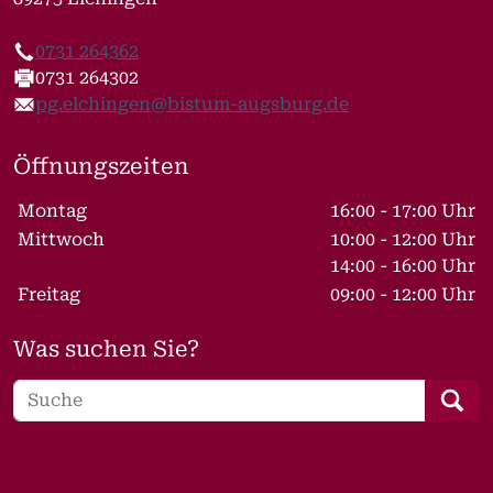
0731 264362
Telefon
0731 264302
Fax
pg.elchingen@bistum-augsburg.de
E-Mail
Öffnungszeiten
Wochentage / Monate
Öffnungszeiten / Hinweise
Montag
16:00 - 17:00 Uhr
Mittwoch
10:00 - 12:00 Uhr
14:00 - 16:00 Uhr
Freitag
09:00 - 12:00 Uhr
Was suchen Sie?