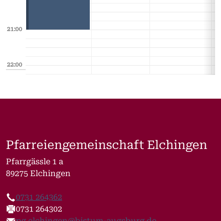
21:00
22:00
Pfarreiengemeinschaft Elchingen
Pfarrgässle 1 a
89275 Elchingen
0731 264362
Telefon
0731 264302
Fax
pg.elchingen@bistum-augsburg.de