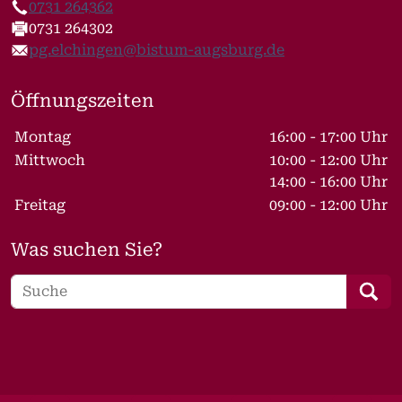
0731 264362
Telefon
0731 264302
Fax
pg.elchingen@bistum-augsburg.de
E-Mail
Öffnungszeiten
Wochentage / Monate
Öffnungszeiten / Hinweise
Montag
16:00 - 17:00 Uhr
Mittwoch
10:00 - 12:00 Uhr
14:00 - 16:00 Uhr
Freitag
09:00 - 12:00 Uhr
Was suchen Sie?