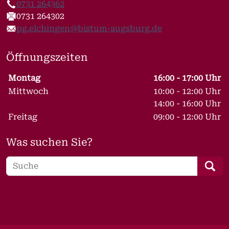
0731 264362
Telefon
0731 264302
Fax
pg.elchingen@bistum-augsburg.de
E-Mail
Öffnungszeiten
Wochentage / Monate
Öffnungszeiten / Hinweise
Montag
16:00 - 17:00 Uhr
Mittwoch
10:00 - 12:00 Uhr
14:00 - 16:00 Uhr
Freitag
09:00 - 12:00 Uhr
Was suchen Sie?