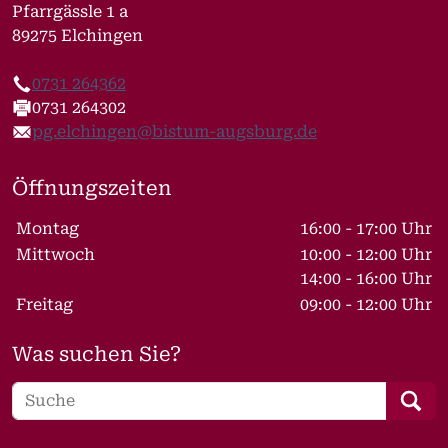
Pfarrgässle 1 a
89275 Elchingen
0731 264362
Telefon
0731 264302
Fax
pg.elchingen@bistum-augsburg.de
E-Mail
Öffnungszeiten
Wochentage / Monate
Öffnungszeiten / Hinweise
Montag
16:00 - 17:00 Uhr
Mittwoch
10:00 - 12:00 Uhr
14:00 - 16:00 Uhr
Freitag
09:00 - 12:00 Uhr
Was suchen Sie?