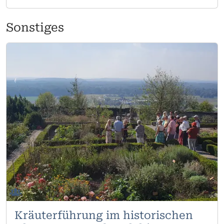
Ministranten – Diener am Altar Wir, die
Ministrantinnen und Ministranten, sind Kinder
Sonstiges
und Jugendliche, die im Gottesdienst
besondere Aufgaben übernehmen – zum
Beispiel das Tragen der Kerzen, das Läuten der
Glocken oder das Herbeibringen von Brot und
Wein. Ministrant zu sein heißt aber mehr als nur
Dienst am Altar:
Wir treffen uns unregelmäßig zu
Gruppenstunden, machen gemeinsam Ausflüge,
fahren auf eine Hütte oder unternehmen lustige
Aktionen wie Filmabende oder Spiele-
Nachmittage. Wir sind eine lebendige
Gemeinschaft, in der jeder willkommen ist –
egal ob still oder laut, groß oder klein, neu oder
schon lange dabei! 🕊️ Du willst auch dabei sein?
Dann sprich uns einfach nach dem Gottesdienst
an, komm zu einer Gruppenstunde oder deine
Kräuterführung im historischen
Eltern wenden sich an unsere Betreuerin Jenny