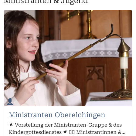
Ministranten & Jugend
hineinschnuppern möchten.
Ministranten Oberelchingen
🌟 Vorstellung der Ministranten-Gruppe & des
Kindergottesdienstes 🌟 🙋‍♂️ Ministrantinnen &