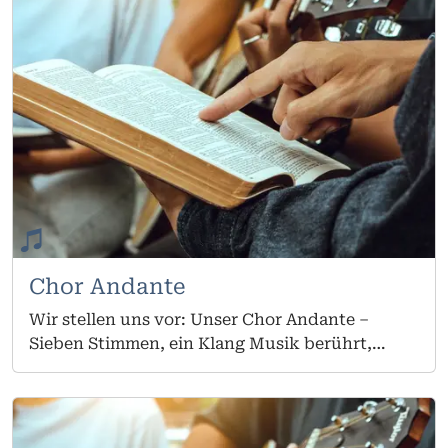
bereichert das Gemeindeleben durch
musikalische Vielfalt und engagiertes
Miteinander. Im Zentrum steht die Freude am
Singen und die Bereitschaft, den Glauben
durch Musik hörbar und spürbar zu machen.
Unser Repertoire reicht von klassischer
Kirchenmusik über moderne geistliche Lieder
bis hin zu mehrstimmigen Chorsätzen. Dabei
sind sowohl traditionelle Werke als auch neue
geistliche Lieder Teil unserer Probenarbeit.
Unser Chor ist offen für alle Erwachsenen – mit
oder ohne musikalische Vorkenntnisse.
Chor Andante
Wir stellen uns vor: Unser Chor Andante –
Sieben Stimmen, ein Klang Musik berührt,
verbindet und bringt Menschen zusammen.
Genau das erleben wir in unserer
siebenköpfigen Musikgruppe, die sich mit viel
Herz und Engagement in das musikalische