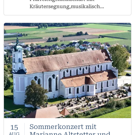
Kräutersegnung,musikalisch
mitgestaltet vom Kirchenchor
15
Sommerkonzert mit
Marianne Altstetter und
AUG