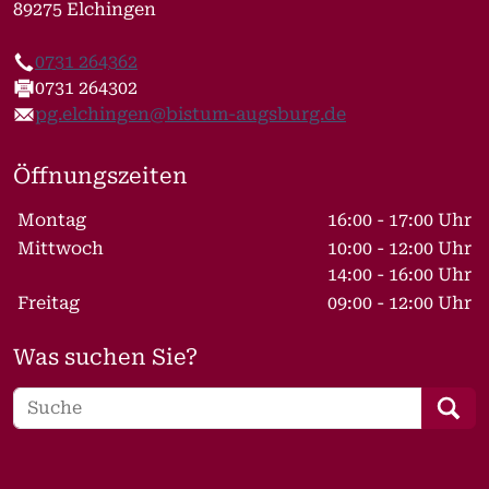
89275 Elchingen
0731 264362
Telefon
0731 264302
Fax
pg.elchingen@bistum-augsburg.de
E-Mail
Öffnungszeiten
Wochentage / Monate
Öffnungszeiten / Hinweise
Montag
16:00 - 17:00 Uhr
Mittwoch
10:00 - 12:00 Uhr
14:00 - 16:00 Uhr
Freitag
09:00 - 12:00 Uhr
Was suchen Sie?